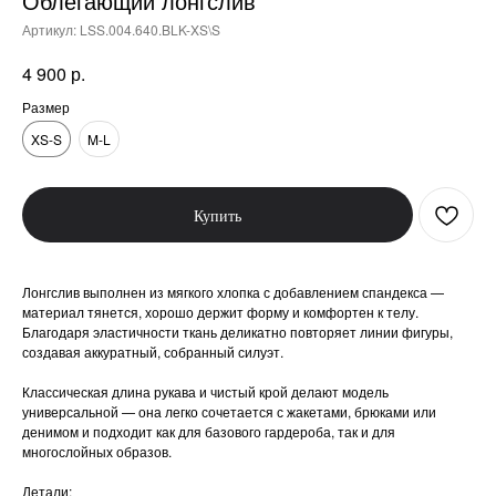
Облегающий лонгслив
Артикул:
LSS.004.640.BLK-XS\S
р.
4 900
Размер
XS-S
M-L
Купить
Лонгслив выполнен из мягкого хлопка с добавлением спандекса —
материал тянется, хорошо держит форму и комфортен к телу.
Благодаря эластичности ткань деликатно повторяет линии фигуры,
создавая аккуратный, собранный силуэт.
Классическая длина рукава и чистый крой делают модель
универсальной — она легко сочетается с жакетами, брюками или
денимом и подходит как для базового гардероба, так и для
многослойных образов.
Детали: