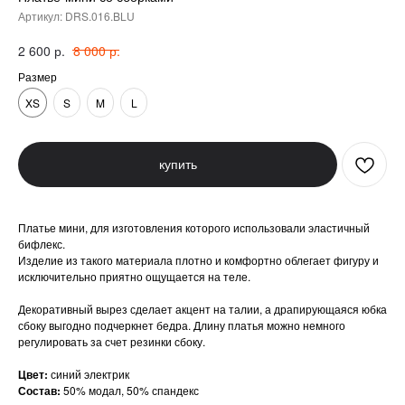
Артикул:
DRS.016.BLU
р.
р.
2 600
8 000
Размер
XS
S
M
L
купить
Платье мини, для изготовления которого использовали эластичный
бифлекс.
Изделие из такого материала плотно и комфортно облегает фигуру и
исключительно приятно ощущается на теле.
Декоративный вырез сделает акцент на талии, а драпирующаяся юбка
сбоку выгодно подчеркнет бедра. Длину платья можно немного
регулировать за счет резинки сбоку.
Цвет:
синий электрик
Состав:
50% модал, 50% спандекс