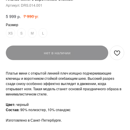
Артикул:
DRS.014.001
р.
р.
5 999
7 990
Размер
XS
S
M
L
нет в наличии
Платье мини с открытой линией плеч изящно подчеркивающие
ключицы и воротником стойкой огибающим шею. Высокий разрез
сзади снизу особенно эффектно выглядит в движении, когда
открывает ноги. Такая модель станет основой праздничного образа в
минималистичном стиле.
Цвет:
черный
Состав:
90% полиэстер, 10% спандэкс
Изготовлено в Санкт-Петербурге.