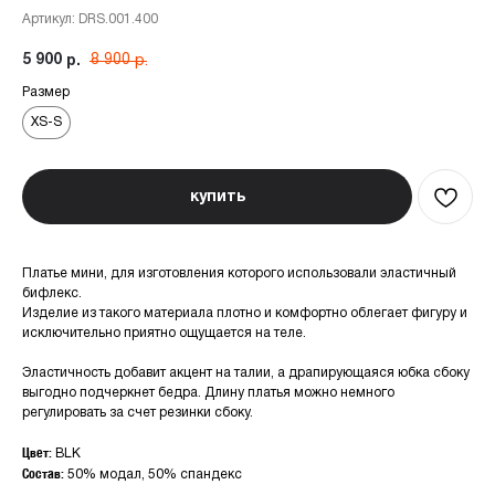
Артикул:
DRS.001.400
5 900
8 900
р.
р.
Размер
XS-S
купить
Платье мини, для изготовления которого использовали эластичный
бифлекс.
Изделие из такого материала плотно и комфортно облегает фигуру и
исключительно приятно ощущается на теле.
Эластичность добавит акцент на талии, а драпирующаяся юбка сбоку
выгодно подчеркнет бедра. Длину платья можно немного
регулировать за счет резинки сбоку.
Цвет:
BLK
Состав:
50% модал, 50% спандекс