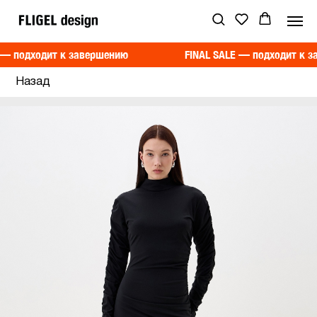
 — подходит к завершению
FINAL SALE — подходит к з
Назад