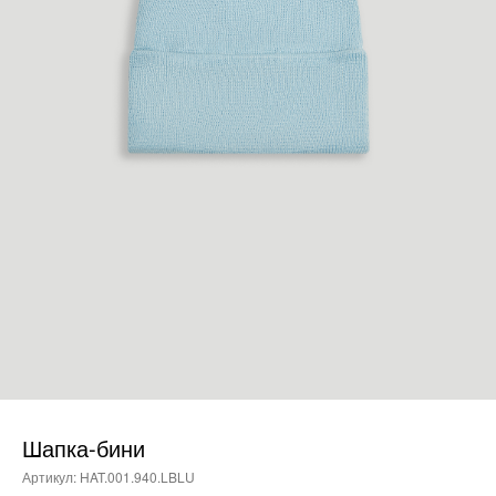
Шапка-бини
Артикул:
HAT.001.940.LBLU