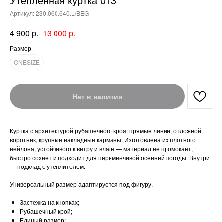
Утепленная куртка 013
Артикул:
230.060.640.L/BEG
р.
р.
4 900
13 000
Размер
ONESIZE
Нет в наличии
Куртка с архитектурой рубашечного кроя: прямые линии, отложной
воротник, крупные накладные карманы. Изготовлена из плотного
нейлона, устойчивого к ветру и влаге — материал не промокает,
быстро сохнет и подходит для переменчивой осенней погоды. Внутри
— подклад с утеплителем.
Универсальный размер адаптируется под фигуру.
Застежка на кнопках;
Рубашечный крой;
Единый размер;