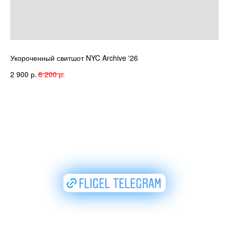
Укороченный свитшот NYC Archive '26
Ут
р.
р.
2 900
6 200
4 
Не