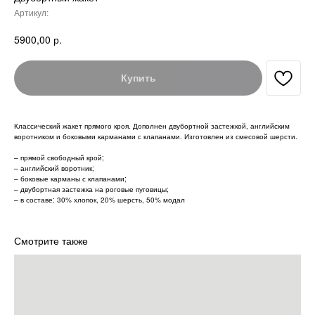
Артикул:
р.
5900,00
Купить
Классический жакет прямого кроя. Дополнен двубортной застежкой, английским
воротником и боковыми карманами с клапанами. Изготовлен из смесовой шерсти.
– прямой свободный крой;
– английский воротник;
– боковые карманы с клапанами;
– двубортная застежка на роговые пуговицы;
– в составе: 30% хлопок, 20% шерсть, 50% модал
Смотрите также