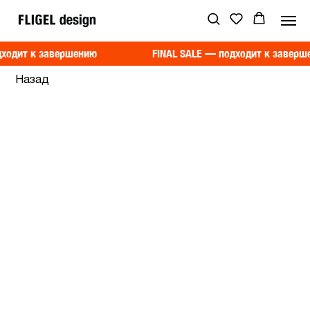
дходит к завершению
FINAL SALE — подходит к заверш
Назад