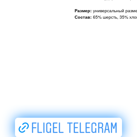
Размер:
универсальный разме
Состав:
65% шерсть, 35% хло