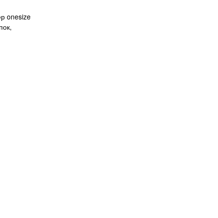
р onesize
пок,